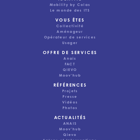
Mobility by Colas
Le monde des ITS
VOUS ÊTES
Collectivité
Aménageur
Opérateur de services
Usager
OFFRE DE SERVICES
Anais
FACT
QIEVO
Moov'hub
RÉFÉRENCES
Projets
Presse
Vidéos
Photos
ACTUALITÉS
Ce site utilise des cookies pour assurer une bonne
ANAIS
expérience utilisateur. Selon vos préférences, nous
Moov'hub
pouvons également utiliser des cookies à des fins
Qievo
d’analyse ou pour vous proposer des publicités