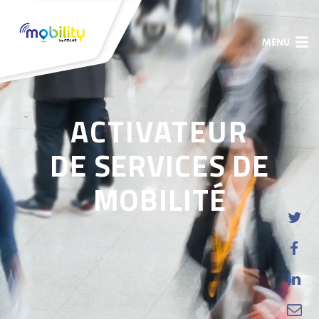
MENU
ACTIVATEUR
DE SERVICES DE
MOBILITÉ



