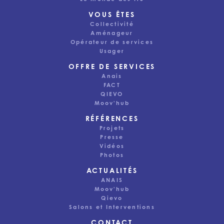
VOUS ÊTES
Collectivité
Aménageur
Opérateur de services
Usager
OFFRE DE SERVICES
Anais
FACT
QIEVO
Moov'hub
RÉFÉRENCES
Projets
Presse
Vidéos
Photos
ACTUALITÉS
Ce site utilise des cookies pour assurer une bonne
ANAIS
expérience utilisateur. Selon vos préférences, nous
Moov'hub
pouvons également utiliser des cookies à des fins
Qievo
d’analyse ou pour vous proposer des publicités
Salons et Interventions
pertinentes. Vous pouvez modifier vos préférences de
cookies à partir du lien en bas de page.
CONTACT