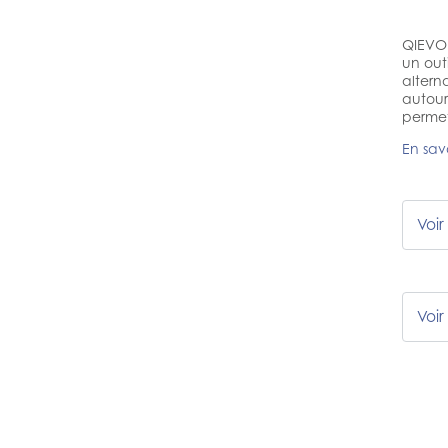
QIEVO 
un out
alterna
autour
permet
En sav
Voi
Voi