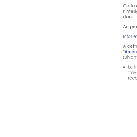
Cette 
l’intel
dans l
Au pro
Infos e
À cett
"Aménag
suivant
Le t
trav
reco