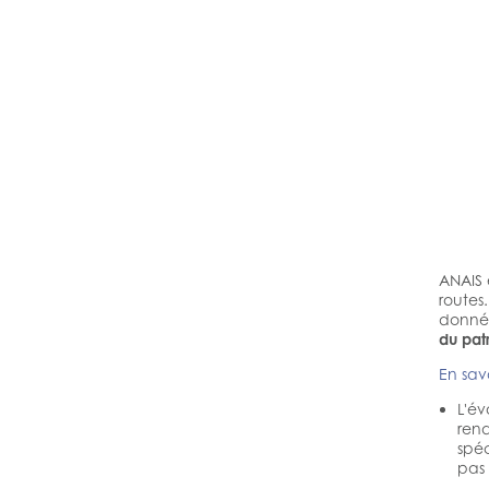
ANAIS 
routes
donnée
du patr
En savo
L'év
rend
spéc
pas 