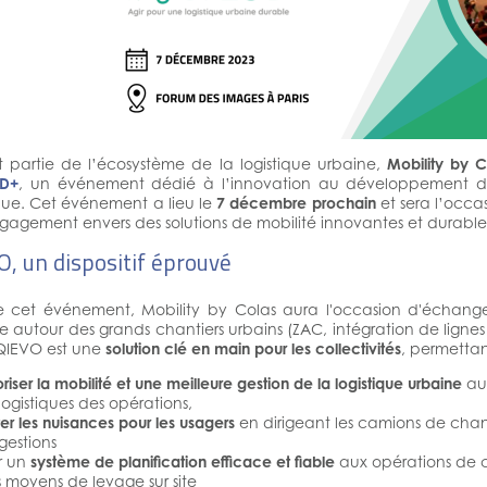
t partie de l’écosystème de la logistique urbaine,
Mobility by C
UD+
, un événement dédié à l’innovation au développement dur
ique. Cet événement a lieu le
7 décembre prochain
et sera l’occa
gagement envers des solutions de mobilité innovantes et durable
O, un dispositif éprouvé
e cet événement, Mobility by Colas aura l'occasion d'échang
e autour des grands chantiers urbains (ZAC, intégration de lignes
 QIEVO est une
solution clé en main pour les collectivités
, permettan
riser la mobilité et une meilleure gestion de la logistique urbaine
aut
 logistiques des opérations,
ter les nuisances pour les usagers
en dirigeant les camions de chanti
gestions
ir un
système de planification efficace et fiable
aux opérations de ch
s moyens de levage sur site