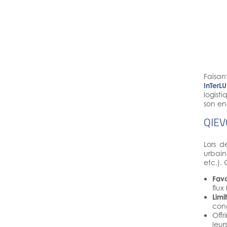
Faisan
InTerL
logist
son en
QIEV
Lors d
urbain
etc.).
Favo
flux
Limi
con
Offr
leur