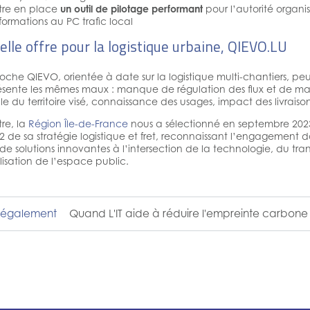
tre en place
un outil de pilotage performant
pour l’autorité organ
formations au PC trafic local
lle offre pour la logistique urbaine, QIEVO.LU
oche QIEVO, orientée à date sur la logistique multi-chantiers, pe
ésente les mêmes maux : manque de régulation des flux et de mait
lle du territoire visé, connaissance des usages, impact des livra
tre, la
Région Île-de-France
nous a sélectionné en septembre 202
 2 de sa stratégie logistique et fret, reconnaissant l’engagement 
de solutions innovantes à l’intersection de la technologie, du trans
isation de l’espace public.
r également
Quand L'IT aide à réduire l'empreinte carbone 