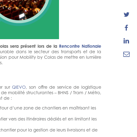



olas sera présent lors de la
Rencontre Nationale
able dans le secteur des transports et de la

sion pour Mobility by Colas de mettre en lumière
s.
er sur
QIEVO
, son offre de service de logistique
 de mobilité structurantes – BHNS / Tram / Métro,
t de :
our d’une zone de chantiers en maîtrisant les
er vers des itinéraires dédiés et en limitant les
antier pour la gestion de leurs livraisons et de