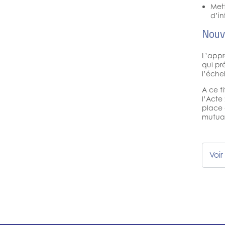
Met
d’in
Nouve
L’appr
qui pr
l’éche
A ce ti
l’Acte
place 
mutual
Voi