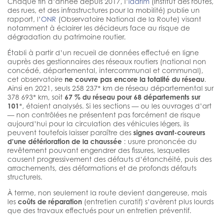
Chaque fin d’année depuis 2017, l’
Iddrim
(Institut des routes,
des rues, et des infrastructures pour la mobilité) publie un
rapport, l’
ONR
(Observatoire National de la Route) visant
notamment à éclairer les décideurs face au risque de
dégradation du patrimoine routier.
Établi à partir d’un recueil de données effectué en ligne
auprès des gestionnaires des réseaux routiers (national non
concédé, départemental, intercommunal et communal),
cet observatoire
ne couvre pas encore la totalité du réseau
.
Ainsi en 2021, seuls 258 237* km de réseau départemental sur
378 693* km, soit
67 % du réseau pour 68 départements sur
101
*, étaient analysés. Si les sections — ou les ouvrages d’art
— non contrôlées ne présentent pas forcément de risque
aujourd’hui pour la circulation des véhicules légers, ils
peuvent toutefois laisser paraître des
signes avant-coureurs
d’une détérioration de la chaussée
: usure prononcée du
revêtement pouvant engendrer des fissures, lesquelles
causent progressivement des défauts d’étanchéité, puis des
arrachements, des déformations et de profonds défauts
structurels.
À terme, non seulement la route devient dangereuse, mais
les
coûts de réparation
(entretien curatif) s’avèrent plus lourds
que des travaux effectués pour un entretien préventif.