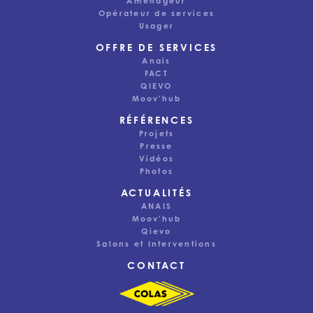
Aménageur
Opérateur de services
Usager
OFFRE DE SERVICES
Anais
FACT
QIEVO
Moov'hub
RÉFÉRENCES
Projets
Presse
Vidéos
Photos
ACTUALITÉS
Ce site utilise des cookies pour assurer une bonne
ANAIS
expérience utilisateur. Selon vos préférences, nous
Moov'hub
pouvons également utiliser des cookies à des fins
Qievo
d’analyse ou pour vous proposer des publicités
Salons et Interventions
pertinentes. Vous pouvez modifier vos préférences de
cookies à partir du lien en bas de page.
CONTACT
Tout accepter