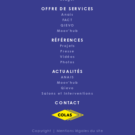
OFFRE DE SERVICES
Anais
FACT
QIEVO
Moov'hub
RÉFÉRENCES
Projets
Presse
Vidéos
Photos
ACTUALITÉS
Ce site utilise des cookies pour assurer une bonne
ANAIS
expérience utilisateur. Selon vos préférences, nous
Moov'hub
pouvons également utiliser des cookies à des fins
Qievo
d’analyse ou pour vous proposer des publicités
Salons et Interventions
pertinentes. Vous pouvez modifier vos préférences de
cookies à partir du lien en bas de page.
CONTACT
Tout accepter
Accepter uniquement les cookies nécessaires
Copyright |
Mentions légales du site