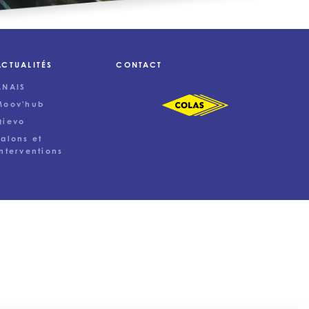
ACTUALITÉS
CONTACT
ANAIS
Moov'hub
Qievo
Salons et
Interventions