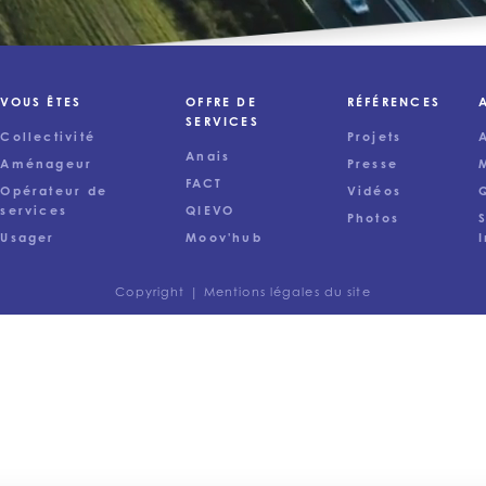
VOUS ÊTES
OFFRE DE
RÉFÉRENCES
SERVICES
Collectivité
Projets
Anais
Aménageur
Presse
FACT
Opérateur de
Vidéos
services
QIEVO
Photos
Usager
Moov'hub
Copyright |
Mentions légales du site