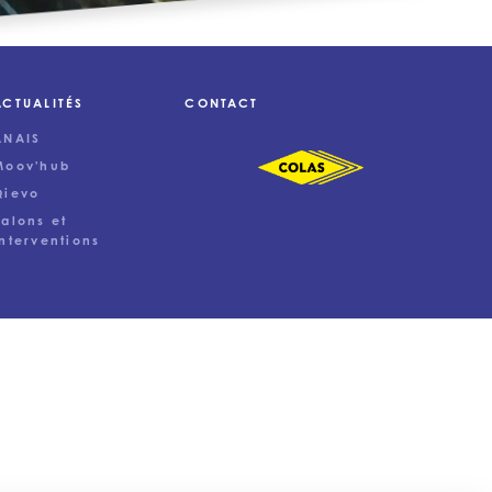
ACTUALITÉS
CONTACT
ANAIS
Moov'hub
Qievo
Salons et
Interventions