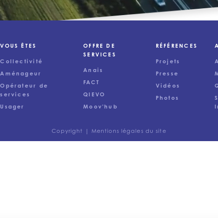
VOUS ÊTES
OFFRE DE
RÉFÉRENCES
SERVICES
Collectivité
Projets
Anais
Aménageur
Presse
FACT
Opérateur de
Vidéos
services
QIEVO
Photos
Usager
Moov'hub
Copyright |
Mentions légales du site